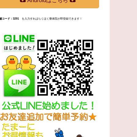
Androidはこちら
舗コード：3291
を入力すればらくほく整体院が即登録できます！