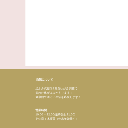
当院について
足ふみ式整体&独自ゆがみ調整で
疲れた体がよみがえります！
健康的で明るい生活を応援します！
営業時間
10:00 – 22:00(最終受付21:00)
定休日：水曜日（年末年始除く）