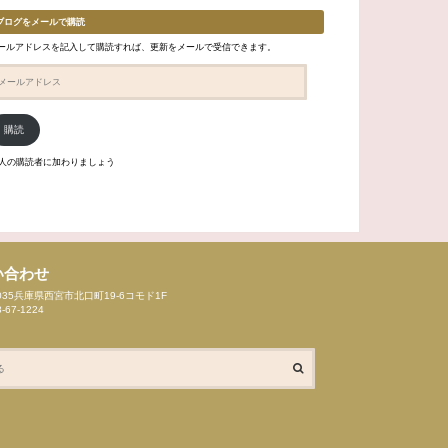
ブログをメールで購読
ールアドレスを記入して購読すれば、更新をメールで受信できます。
購読
6人の購読者に加わりましょう
い合わせ
8035兵庫県西宮市北口町19-6コモド1F
8-67-1224