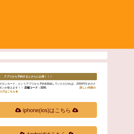
♬ アプリから予約するとさらにお得！！！
サロンカード」というアプリから予約&登録していただければ、2000円引きのク
ポンが使えます！！
店舗コード：3291
詳しい内容の
ログはこちら★
iphone(ios)はこちら