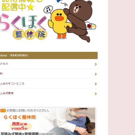
About -RAKUHOKU-
クセス
約
ふみのすごいところ
ふみ式整体