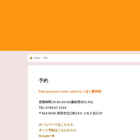
HOME
予約
予約
Foot pressure relax salon-らくほく整体院-
営業時間:10:00-22:00(最終受付21:00)
TEL:0798-67-1224
〒663-8035 西宮市北口町19-6 コモド北口1F
ホームページはこちら☆
ネット予約はこちらから☆
Google+★