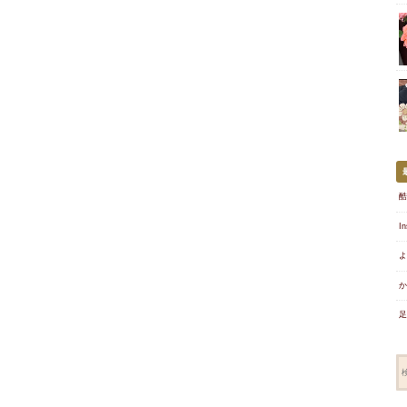
酷
I
よ
か
足