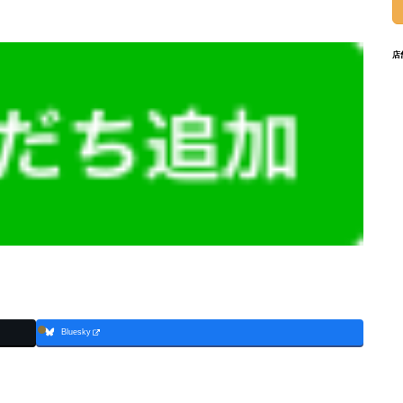
店
Bluesky