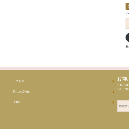
メ
メ
ー
ル
ア
ド
レ
ス
8
お問
アクセス
〒663-
Tel: 079
足ふみ式整体
HOME