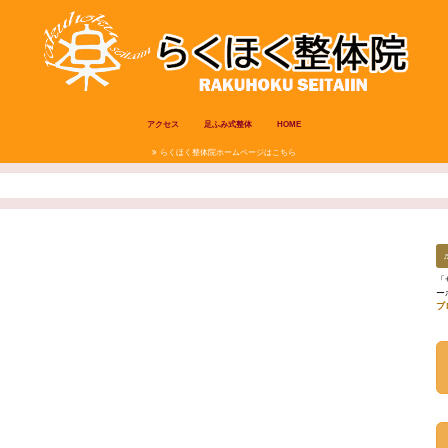
アクセス
足ふみ式整体
HOME
らくほく整体院ホームページはこちら
「
ー
ブ