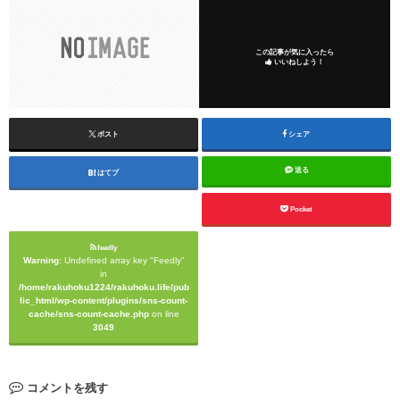
この記事が気に入ったら
いいねしよう！
ポスト
シェア
送る
はてブ
Pocket
feedly
Warning
: Undefined array key "Feedly"
in
/home/rakuhoku1224/rakuhoku.life/pub
lic_html/wp-content/plugins/sns-count-
cache/sns-count-cache.php
on line
3049
コメントを残す