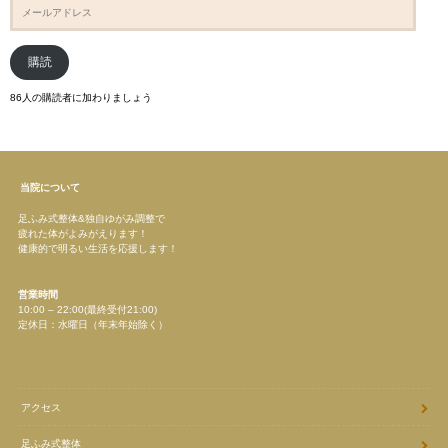
メ
ー
ル
ア
ド
購読
レ
ス
86人の購読者に加わりましょう
当院について
足ふみ式整体&独自ゆがみ調整で
疲れた体がよみがえります！
健康的で明るい生活を応援します！
営業時間
10:00 – 22:00(最終受付21:00)
定休日：水曜日（年末年始除く）
アクセス
足ふみ式整体