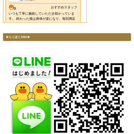
★らくほくSNS★