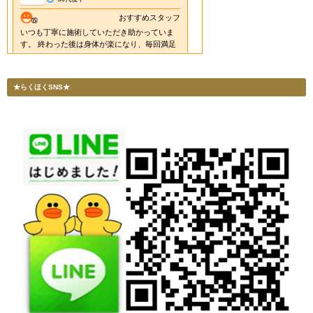
★らくほくSNS★