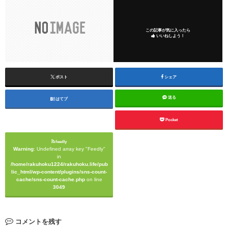
この記事が気に入ったら
いいねしよう！
ポスト
シェア
送る
はてブ
Pocket
feedly
Warning
: Undefined array key "Feedly"
in
/home/rakuhoku1224/rakuhoku.life/pub
lic_html/wp-content/plugins/sns-count-
cache/sns-count-cache.php
on line
3049
コメントを残す