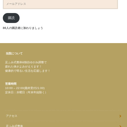
メ
ー
ル
ア
ド
購読
レ
ス
86人の購読者に加わりましょう
当院について
足ふみ式整体&独自ゆがみ調整で
疲れた体がよみがえります！
健康的で明るい生活を応援します！
営業時間
10:00 – 22:00(最終受付21:00)
定休日：水曜日（年末年始除く）
アクセス
足ふみ式整体