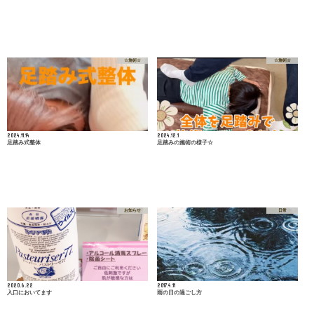
☆施術☆
☆施術☆
2024.11.14
2024.12.1
足踏み式整体
足踏みの施術の様子☆
お知らせ
日常
2020.6.22
2017.4.11
入口においてます
雨の日の過ごし方