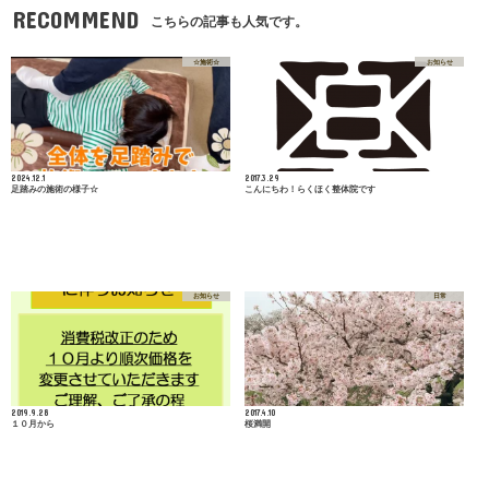
RECOMMEND
こちらの記事も人気です。
☆施術☆
お知らせ
2024.12.1
2017.3.29
足踏みの施術の様子☆
こんにちわ！らくほく整体院です
お知らせ
日常
2019.9.28
2017.4.10
１０月から
桜満開