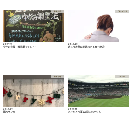
お知らせ
「体」のこと
2018.9.14
2017.4.28
今年の台風 喉元通っても・・
肩こり改善に効果のある食べ物①
お知らせ
BLOG
2017.11.29
2018.8.15
隠れサンタ
ありがとう夏100回これからも