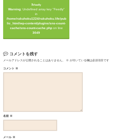
feedly
Warning
: Undefined array key "Feedly"
in
/home/rakuhoku1224/rakuhoku.life/pub
lic_html/wp-content/plugins/sns-count-
cache/sns-count-cache.php
on line
3049
コメントを残す
メールアドレスが公開されることはありません。
※
が付いている欄は必須項目です
コメント
※
名前
※
メール
※