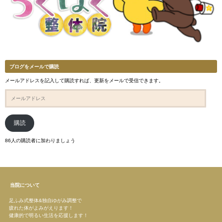
ブログをメールで購読
メールアドレスを記入して購読すれば、更新をメールで受信できます。
メ
ー
ル
ア
ド
購読
レ
ス
86人の購読者に加わりましょう
当院について
足ふみ式整体&独自ゆがみ調整で
疲れた体がよみがえります！
健康的で明るい生活を応援します！