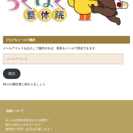
ブログをメールで購読
メールアドレスを記入して購読すれば、更新をメールで受信できます。
メ
ー
ル
ア
ド
購読
レ
ス
86人の購読者に加わりましょう
当院について
足ふみ式整体&独自ゆがみ調整で
疲れた体がよみがえります！
健康的で明るい生活を応援します！