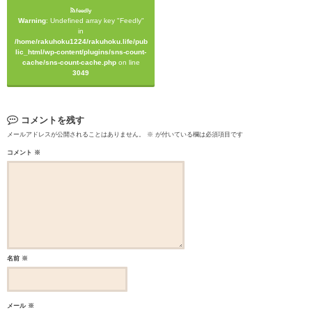
feedly
Warning
: Undefined array key "Feedly"
in
/home/rakuhoku1224/rakuhoku.life/pub
lic_html/wp-content/plugins/sns-count-
cache/sns-count-cache.php
on line
3049
コメントを残す
メールアドレスが公開されることはありません。
※
が付いている欄は必須項目です
コメント
※
名前
※
メール
※