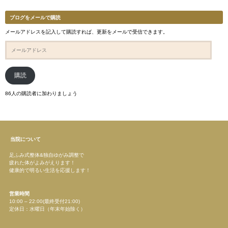
ブログをメールで購読
メールアドレスを記入して購読すれば、更新をメールで受信できます。
メ
ー
ル
ア
ド
購読
レ
ス
86人の購読者に加わりましょう
当院について
足ふみ式整体&独自ゆがみ調整で
疲れた体がよみがえります！
健康的で明るい生活を応援します！
営業時間
10:00 – 22:00(最終受付21:00)
定休日：水曜日（年末年始除く）