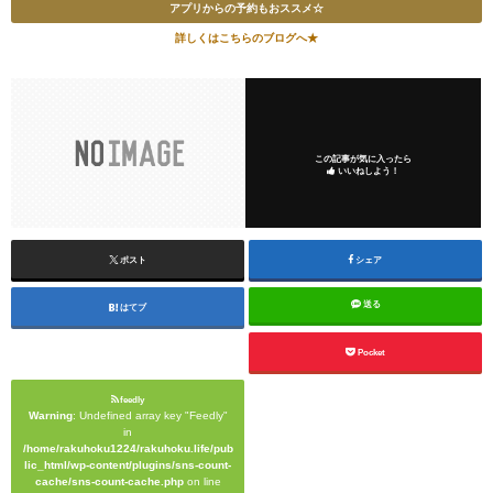
アプリからの予約もおススメ☆
詳しくはこちらのブログへ★
この記事が気に入ったら
いいねしよう！
ポスト
シェア
送る
はてブ
Pocket
feedly
Warning
: Undefined array key "Feedly"
in
/home/rakuhoku1224/rakuhoku.life/pub
lic_html/wp-content/plugins/sns-count-
cache/sns-count-cache.php
on line