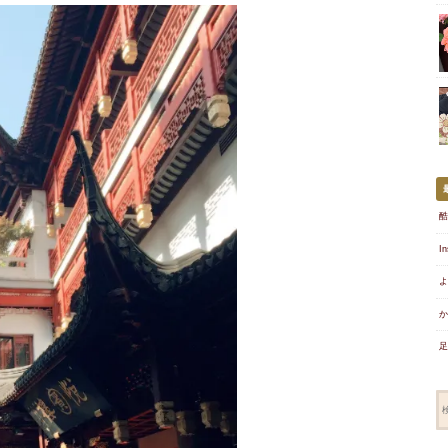
酷
I
よ
か
足