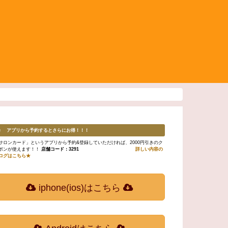
♬ アプリから予約するとさらにお得！！！
サロンカード」というアプリから予約&登録していただければ、2000円引きのク
ポンが使えます！！
店舗コード：3291
詳しい内容の
ログはこちら★
iphone(ios)はこちら