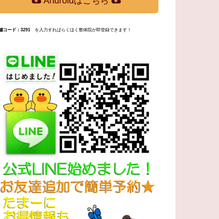
Androidはこちら
舗コード：3291
を入力すればらくほく整体院が即登録できます！