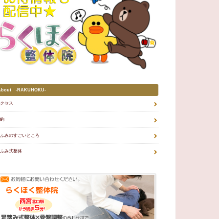
About -RAKUHOKU-
クセス
約
ふみのすごいところ
ふみ式整体