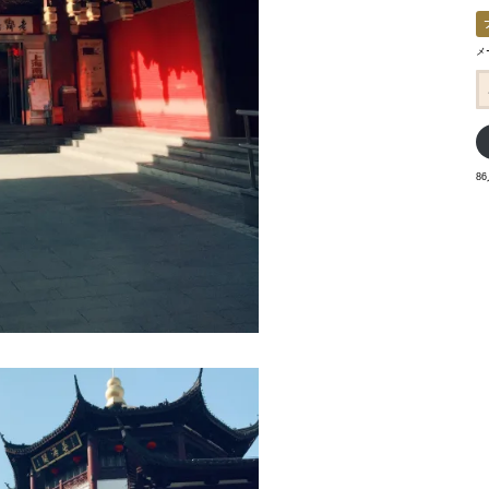
メ
メ
ー
ル
ア
ド
レ
ス
8