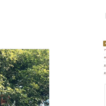
ア
予
足
足