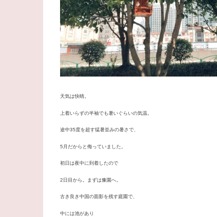
天気は快晴。
上着いらずの半袖でも暑いぐらいの気温。
途中35度を超す猛暑並みの暑さで、
5月だからと侮っていました。
初日は夜中に到着したので
2日目から。まずは豫園へ。
古き良き中国の面影を残す庭園で、
中には池があり