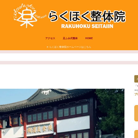
アクセス
足ふみ式整体
HOME
らくほく整体院ホームページはこちら
「
ー
ブ