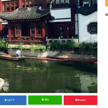
店
送る
はてブ
Pocket