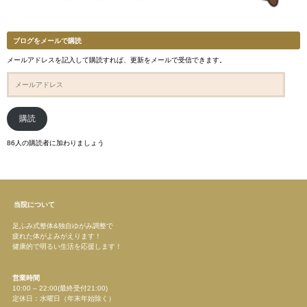
ブログをメールで購読
メールアドレスを記入して購読すれば、更新をメールで受信できます。
メ
ー
ル
ア
ド
購読
レ
ス
86人の購読者に加わりましょう
当院について
足ふみ式整体&独自ゆがみ調整で
疲れた体がよみがえります！
健康的で明るい生活を応援します！
営業時間
10:00 – 22:00(最終受付21:00)
定休日：水曜日（年末年始除く）