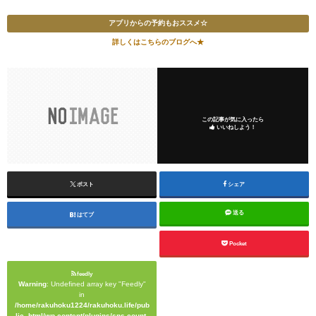
アプリからの予約もおススメ☆
詳しくはこちらのブログへ★
この記事が気に入ったら
いいねしよう！
ポスト
シェア
送る
はてブ
Pocket
feedly
Warning
: Undefined array key "Feedly"
in
/home/rakuhoku1224/rakuhoku.life/pub
lic_html/wp-content/plugins/sns-count-