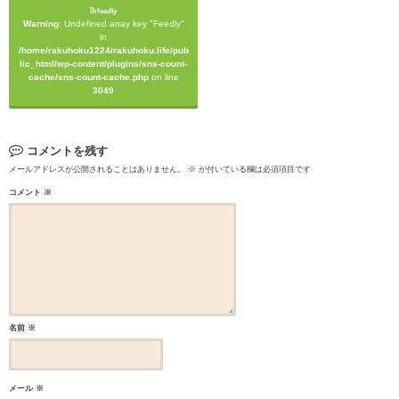
feedly
Warning
: Undefined array key "Feedly"
in
/home/rakuhoku1224/rakuhoku.life/pub
lic_html/wp-content/plugins/sns-count-
cache/sns-count-cache.php
on line
3049
コメントを残す
メールアドレスが公開されることはありません。
※
が付いている欄は必須項目です
コメント
※
名前
※
メール
※