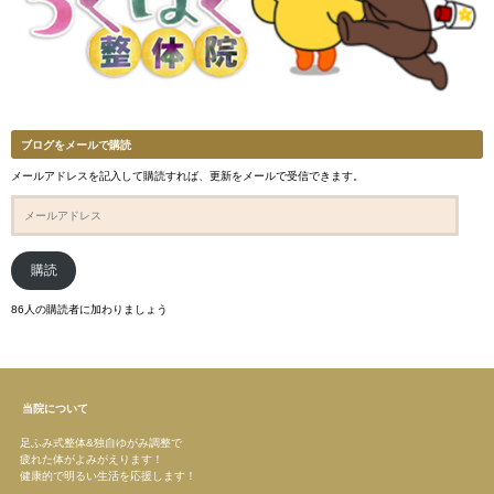
ブログをメールで購読
メールアドレスを記入して購読すれば、更新をメールで受信できます。
メ
ー
ル
ア
ド
購読
レ
ス
86人の購読者に加わりましょう
当院について
足ふみ式整体&独自ゆがみ調整で
疲れた体がよみがえります！
健康的で明るい生活を応援します！