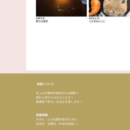
2018.9.13
2020.6.22
富士山登頂
うさぎみたいに
当院について
足ふみ式整体&独自ゆがみ調整で
疲れた体がよみがえります！
健康的で明るい生活を応援します！
営業時間
10:00 – 22:00(最終受付21:00)
定休日：水曜日（年末年始除く）