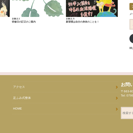
メ
2018.5.1
2018.5.9
メ
研修日の訂正のご案内
新習慣は自分の身体のことを！
ー
ル
ア
ド
レ
ス
8
お問
アクセス
〒663-
Tel: 079
足ふみ式整体
HOME