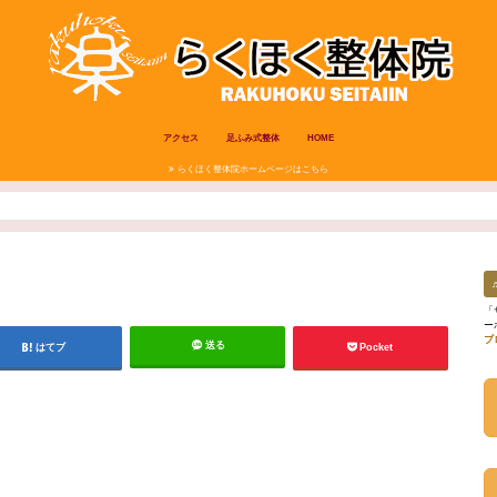
アクセス
足ふみ式整体
HOME
らくほく整体院ホームページはこちら
「
ー
ブ
送る
はてブ
Pocket