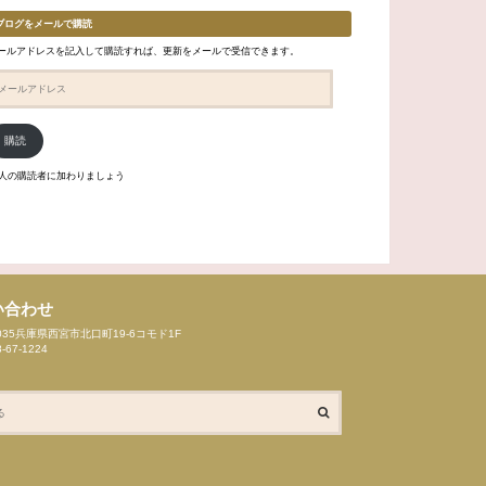
ブログをメールで購読
ールアドレスを記入して購読すれば、更新をメールで受信できます。
購読
6人の購読者に加わりましょう
い合わせ
8035兵庫県西宮市北口町19-6コモド1F
8-67-1224