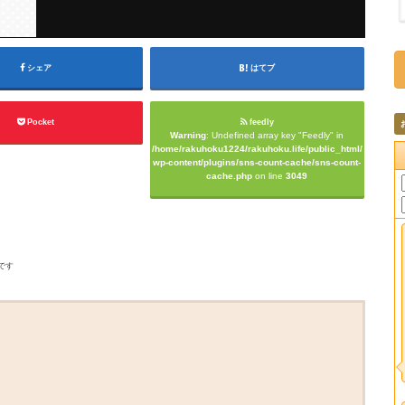
シェア
はてブ
Pocket
feedly
Warning
: Undefined array key "Feedly" in
/home/rakuhoku1224/rakuhoku.life/public_html/
wp-content/plugins/sns-count-cache/sns-count-
cache.php
on line
3049
です