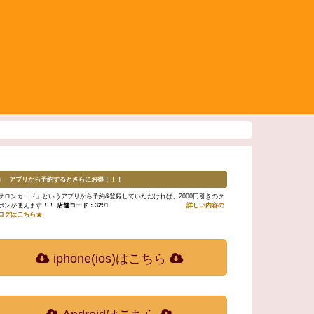
♬ アプリから予約するとさらにお得！！！
サロンカード」というアプリから予約&登録していただければ、2000円引きのク
ポンが使えます！！
店舗コード：3291
詳しい内容の
ログはこちら★
iphone(ios)はこちら