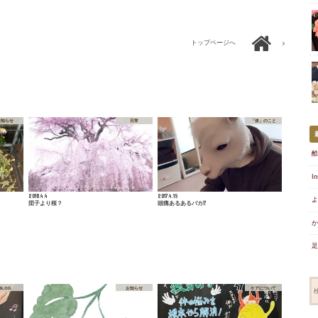
トップページへ
お知らせ
日常
「体」のこと
酷
I
2018.4.4
2017.4.15
よ
団子より桜？
頭痛あるあるパカ⁉︎
か
足
BLOG
お知らせ
ケアについて