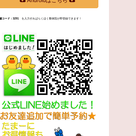
Androidはこちら
舗コード：3291
を入力すればらくほく整体院が即登録できます！