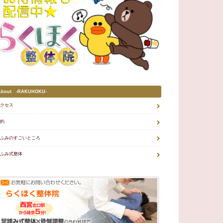
About -RAKUHOKU-
クセス
約
ふみのすごいところ
ふみ式整体