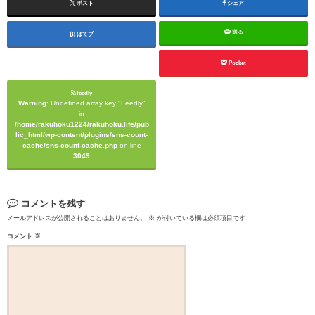
ポスト
シェア
送る
はてブ
Pocket
feedly
Warning
: Undefined array key "Feedly"
in
/home/rakuhoku1224/rakuhoku.life/pub
lic_html/wp-content/plugins/sns-count-
cache/sns-count-cache.php
on line
3049
コメントを残す
メールアドレスが公開されることはありません。
※
が付いている欄は必須項目です
コメント
※