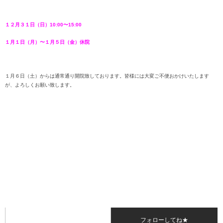
１２月３１日（日）10:00〜15:00
１月１日（月）〜１月５日（金）休院
１月６日（土）からは通常通り開院致しております。皆様には大変ご不便おかけいたします
が、よろしくお願い致します。
フォローしてね★