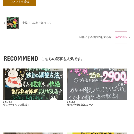
小豆でじんわりほっこり
研修による休院のお知らせ
RECOMMEND
こちらの記事も人気です。
BLOG
お知らせ
2017.12.6
2017.4.5
今こそデトックス温浴！
春のプチ楽お試しコース
お知らせ
お知らせ