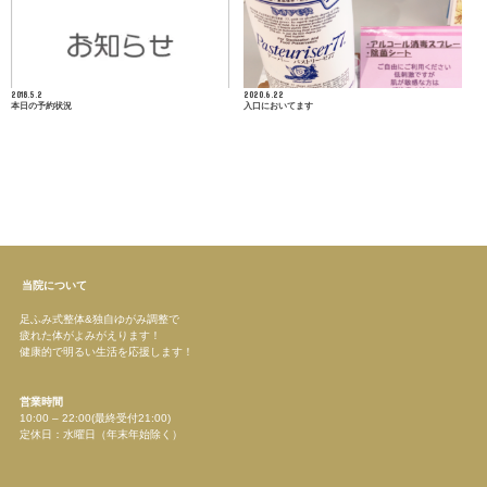
2018.5.2
2020.6.22
本日の予約状況
入口においてます
当院について
足ふみ式整体&独自ゆがみ調整で
疲れた体がよみがえります！
健康的で明るい生活を応援します！
営業時間
10:00 – 22:00(最終受付21:00)
定休日：水曜日（年末年始除く）