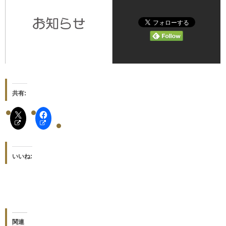
共有:
いいね:
関連