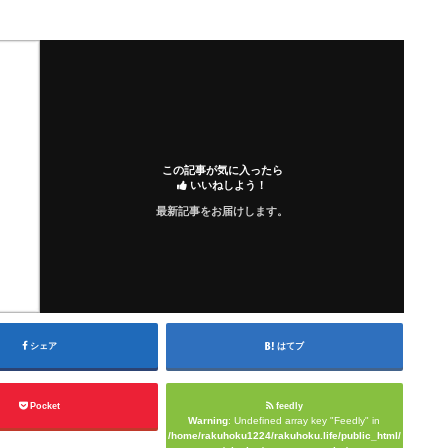
この記事が気に入ったら
いいねしよう！
最新記事をお届けします。
シェア
はてブ
Pocket
feedly
Warning
: Undefined array key "Feedly" in
/home/rakuhoku1224/rakuhoku.life/public_html/