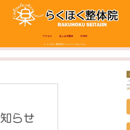
アクセス
足ふみ式整体
HOME
らくほく整体院ホームページはこちら
「
ー
ブ