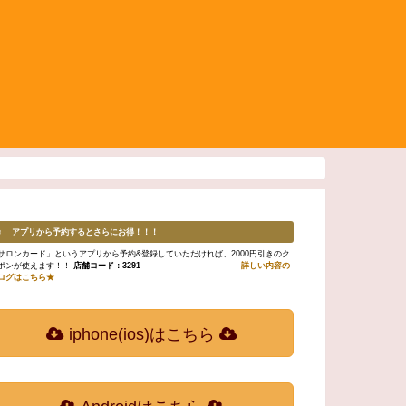
♬ アプリから予約するとさらにお得！！！
サロンカード」というアプリから予約&登録していただければ、2000円引きのク
ポンが使えます！！
店舗コード：3291
詳しい内容の
ログはこちら★
iphone(ios)はこちら