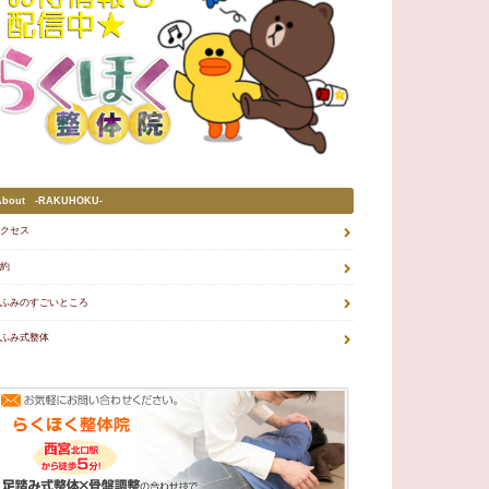
About -RAKUHOKU-
クセス
約
ふみのすごいところ
ふみ式整体