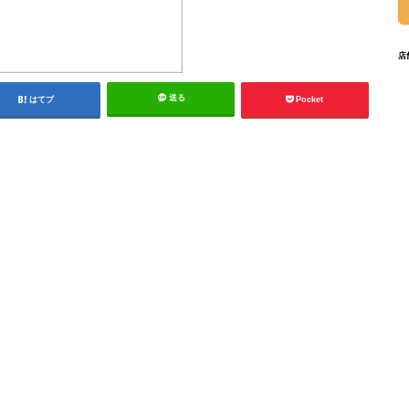
店
送る
はてブ
Pocket