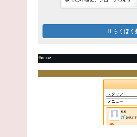
らくほく
X