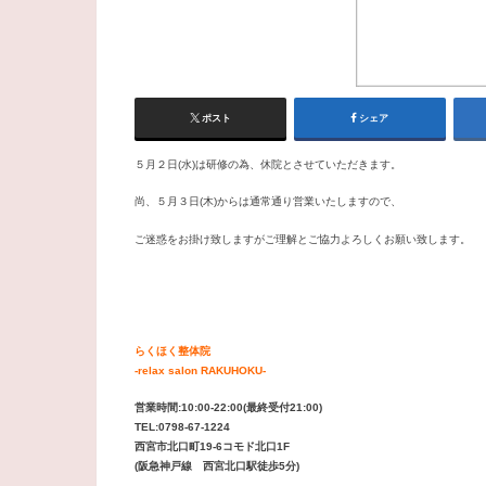
ポスト
シェア
５月２日(水)は研修の為、休院とさせていただきます。
尚、５月３日(木)からは通常通り営業いたしますので、
ご迷惑をお掛け致しますがご理解とご協力よろしくお願い致します。
らくほく整体院
-relax salon RAKUHOKU-
営業時間:10:00-22:00(最終受付21:00)
TEL:0798-67-1224
西宮市北口町19-6コモド北口1F
(阪急神戸線 西宮北口駅徒歩5分)