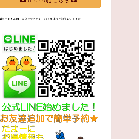
Androidはこちら
舗コード：3291
を入力すればらくほく整体院が即登録できます！