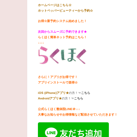
ホームページはこちら☆
ホットペッパービューティーから予約☆
お得☆新予約システム始めました！
次回からスムーズに予約できます★
らくほく簡単ネット予約はこちら！
↓↓↓↓
さらに！アプリがお得です！
アプリインストールで楽得☆
iOS (iPhone)
アプリ★
の方！☜
こちら
Android
アプリ★
の方！☜
こちら
公式らくほく整体院
LINE
＠
↓↓↓
大事なお知らせやお得情報など配信させていただきます！