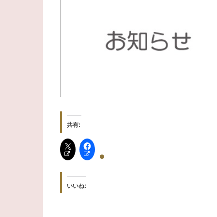
共有:
いいね: