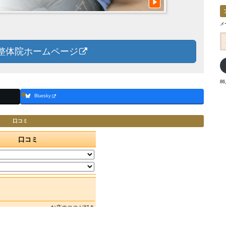
メ
メ
ー
ル
整体院ホームページ
ア
ド
レ
ス
8
Bluesky
口コミ