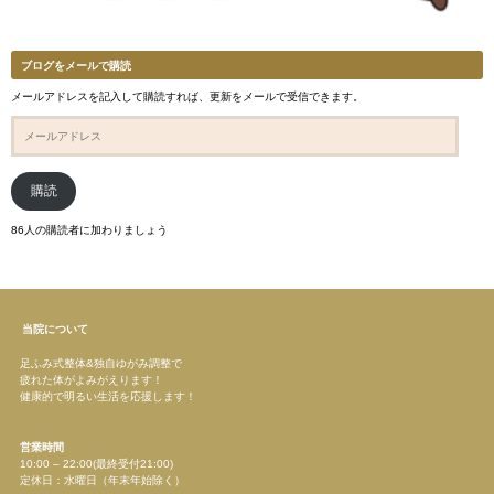
ブログをメールで購読
メールアドレスを記入して購読すれば、更新をメールで受信できます。
メ
ー
ル
ア
ド
購読
レ
ス
86人の購読者に加わりましょう
当院について
足ふみ式整体&独自ゆがみ調整で
疲れた体がよみがえります！
健康的で明るい生活を応援します！
営業時間
10:00 – 22:00(最終受付21:00)
定休日：水曜日（年末年始除く）