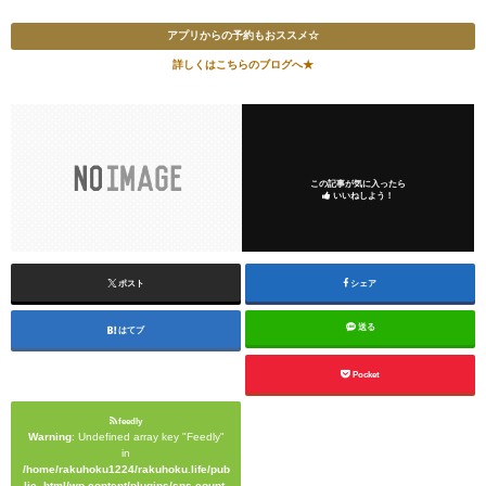
アプリからの予約もおススメ☆
詳しくはこちらのブログへ★
この記事が気に入ったら
いいねしよう！
ポスト
シェア
送る
はてブ
Pocket
feedly
Warning
: Undefined array key "Feedly"
in
/home/rakuhoku1224/rakuhoku.life/pub
lic_html/wp-content/plugins/sns-count-