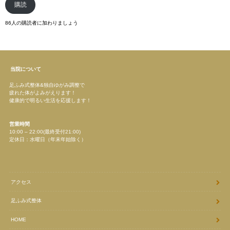
ド
購読
レ
ス
86人の購読者に加わりましょう
当院について
足ふみ式整体&独自ゆがみ調整で
疲れた体がよみがえります！
健康的で明るい生活を応援します！
営業時間
10:00 – 22:00(最終受付21:00)
定休日：水曜日（年末年始除く）
アクセス
足ふみ式整体
HOME