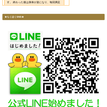
★らくほくSNS★