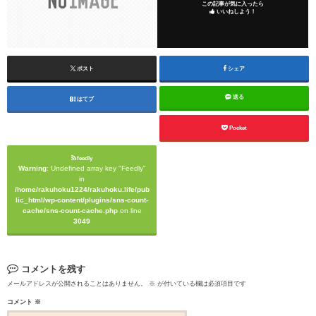
この記事が気に入ったら
いいねしよう！
ポスト
シェア
送る
はてブ
Pocket
feedly
Warning
: Undefined array key "Feedly"
in
/home/rakuhoku1224/rakuhoku.life/pub
lic_html/wp-content/plugins/sns-count-
cache/sns-count-cache.php
on line
3049
コメントを残す
メールアドレスが公開されることはありません。
※
が付いている欄は必須項目です
コメント
※