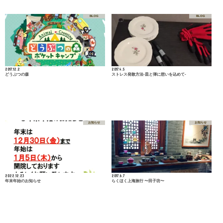
BLOG
BLOG
2017.12.2
2017.4.5
どうぶつの森
ストレス発散方法-皿と弾に想いを込めて-
お知らせ
お知らせ
2022.12.23
2017.6.7
年末年始のお知らせ
らくほく上海旅行 〜田子坊〜