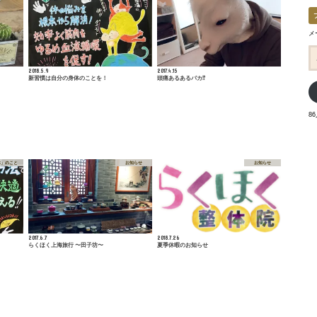
メ
メ
ー
ル
2018.5.9
2017.4.15
ア
新習慣は自分の身体のことを！
頭痛あるあるパカ⁉︎
ド
レ
ス
8
体」のこと
お知らせ
お知らせ
2017.6.7
2018.7.26
らくほく上海旅行 〜田子坊〜
夏季休暇のお知らせ