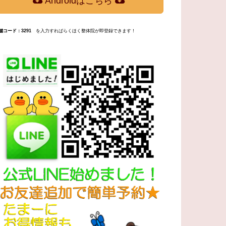
Androidはこちら
舗コード：3291
を入力すればらくほく整体院が即登録できます！