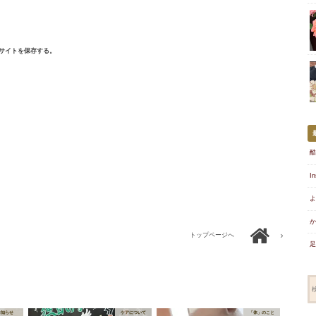
サイトを保存する。
酷
I
よ
か
トップページへ
足
お知らせ
ケアについて
「体」のこと