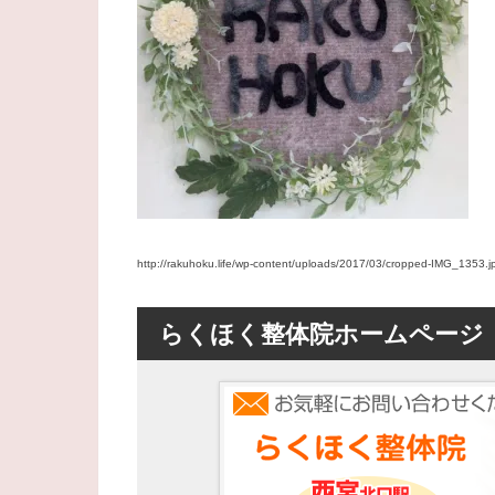
http://rakuhoku.life/wp-content/uploads/2017/03/cropped-IMG_1353.j
らくほく整体院ホームページ