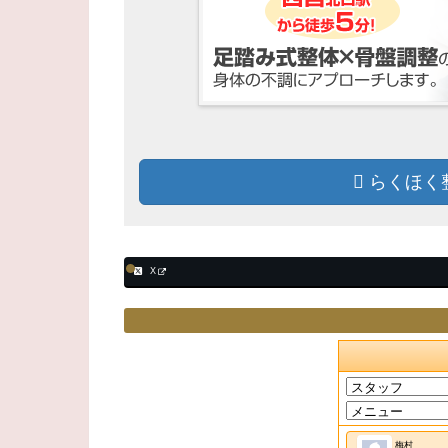
らくほく
X