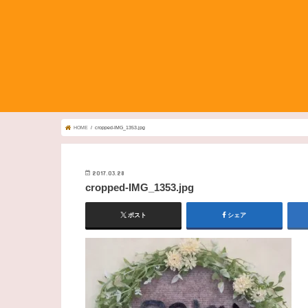
HOME
cropped-IMG_1353.jpg
2017.03.28
cropped-IMG_1353.jpg
ポスト
シェア