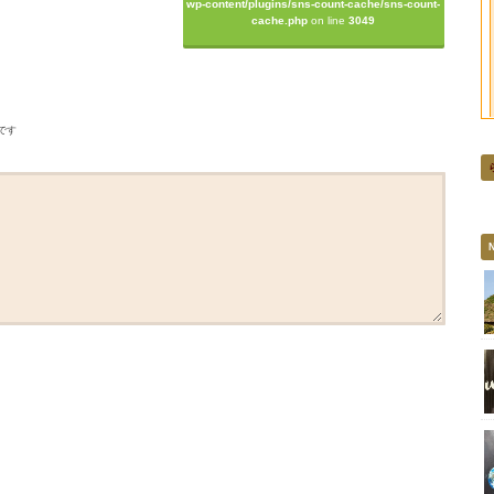
wp-content/plugins/sns-count-cache/sns-count-
cache.php
on line
3049
です