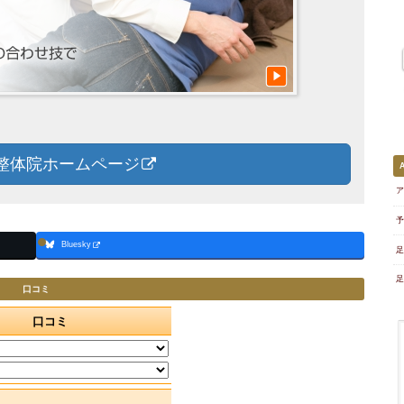
整体院ホームページ
ア
予
Bluesky
足
足
口コミ