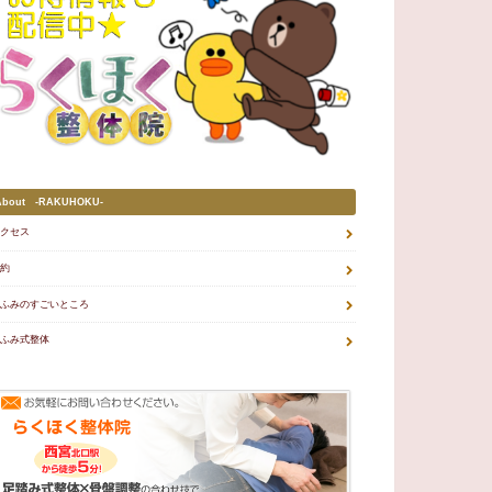
About -RAKUHOKU-
クセス
約
ふみのすごいところ
ふみ式整体