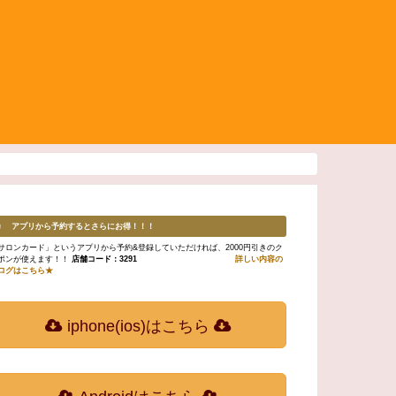
♬ アプリから予約するとさらにお得！！！
サロンカード」というアプリから予約&登録していただければ、2000円引きのク
ポンが使えます！！
店舗コード：3291
詳しい内容の
ログはこちら★
iphone(ios)はこちら