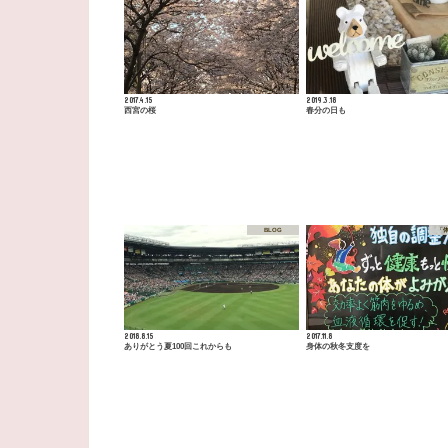
2017.4.15
2019.3.18
西宮の桜
春分の日も
BLOG
「
2018.8.15
2017.11.8
ありがとう夏100回これからも
身体の秋冬支度を