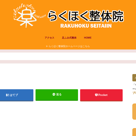
アクセス
足ふみ式整体
HOME
らくほく整体院ホームページはこちら
「
ー
ブ
送る
はてブ
Pocket