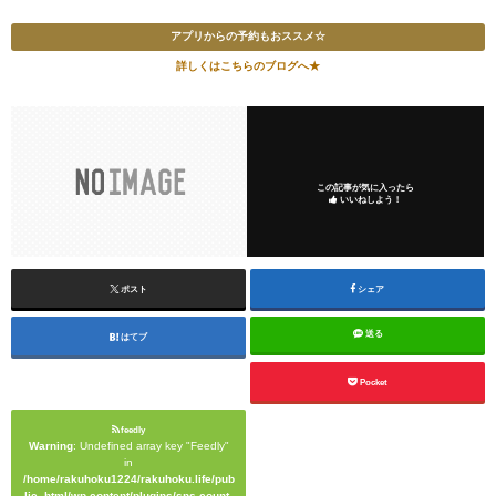
アプリからの予約もおススメ☆
詳しくはこちらのブログへ★
この記事が気に入ったら
いいねしよう！
ポスト
シェア
送る
はてブ
Pocket
feedly
Warning
: Undefined array key "Feedly"
in
/home/rakuhoku1224/rakuhoku.life/pub
lic_html/wp-content/plugins/sns-count-