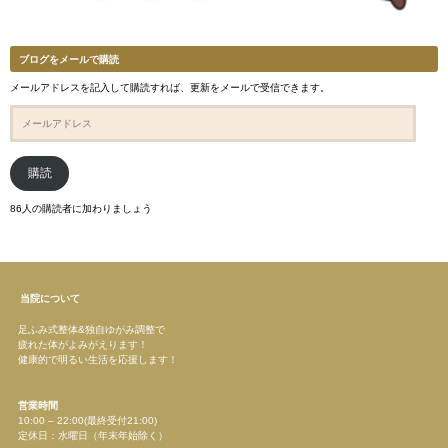
ブログをメールで購読
メールアドレスを記入して購読すれば、更新をメールで受信できます。
メ
ー
ル
ア
ド
購読
レ
ス
86人の購読者に加わりましょう
当院について
足ふみ式整体&独自ゆがみ調整で
疲れた体がよみがえります！
健康的で明るい生活を応援します！
営業時間
10:00 – 22:00(最終受付21:00)
定休日：水曜日（年末年始除く）