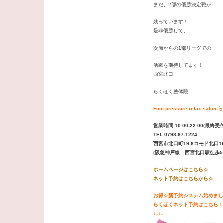
まだ、2部の優勝決定戦が
残っています！
是非優勝して、
次節からの1部リーグでの
活躍を期待してます！
西宮北口
らくほく整体院
Foot pressure relax salon
-
営業時間:10:00-22:00(最終受付
TEL:0798-67-1224
西宮市北口町19-6コモド北口1
(阪急神戸線 西宮北口駅徒歩5
ホームページはこちら☆
ネット予約はこちらから☆
お得☆新予約システム始めまし
らくほくネット予約はこちら！
↓↓↓↓