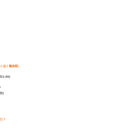
らくほく整体院-
21:00)
F
分)
た！