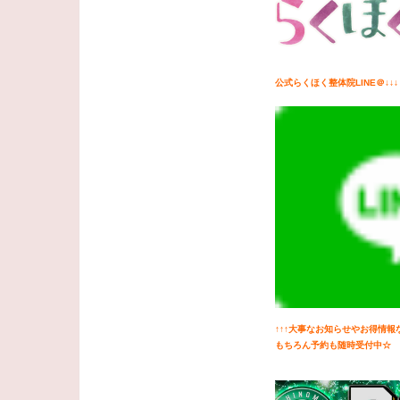
公式らくほく整体院LINE＠↓↓↓
↑↑↑大事なお知らせやお得情
もちろん予約も随時受付中☆