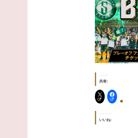
共有:
いいね: