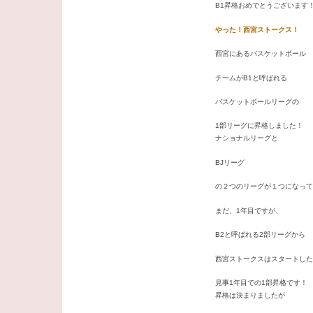
B1昇格おめでとうございます
やった！西宮ストークス！
西宮にあるバスケットボール
チームがB1と呼ばれる
バスケットボールリーグの
1部リーグに昇格しました！
ナショナルリーグと
BJリーグ
の２つのリーグが１つになって
まだ、1年目ですが、
B2と呼ばれる2部リーグから
西宮ストークスはスタートした
見事1年目での1部昇格です！
昇格は決まりましたが